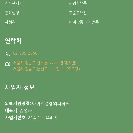
스킨텍제거
안검황색종
흉터성형
구순구개열
귀성형
피지낭종과 지방종
연락처
02-535-2668
서울시 강남구 신사동 577-6번지(지번)
서울시 강남구 논현로 171길 11 (도로명)
사업자 정보
의료기관명칭
: 아이엔성형외과의원
대표자
: 정영하
사업자번호:
214-13-34429