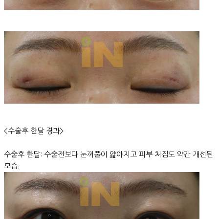
<수술후 한달 경과>
수술후 한달: 수술전보다 눈꺼풀이 얊아지고 피부 처짐도 약간 개선된
모습.