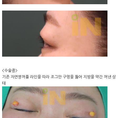
<수술중>
기존 자연쌍꺼풀 라인을 따라 조그만 구멍을 뚫어 지방을 약간 꺼낸 상
태