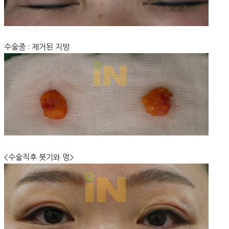
수술중 : 제거된 지방
<수술직후 붓기와 멍>