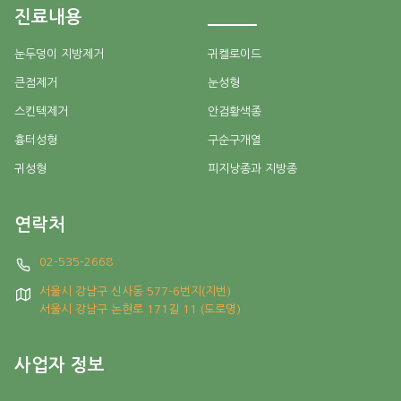
진료내용
_____
눈두덩이 지방제거
귀켈로이드
큰점제거
눈성형
스킨텍제거
안검황색종
흉터성형
구순구개열
귀성형
피지낭종과 지방종
연락처
02-535-2668
서울시 강남구 신사동 577-6번지(지번)
서울시 강남구 논현로 171길 11 (도로명)
사업자 정보